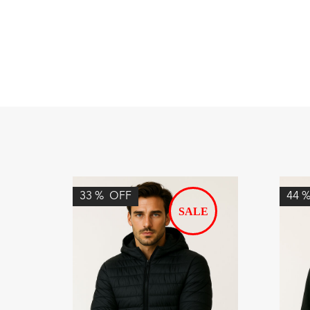
33
%
OFF
44