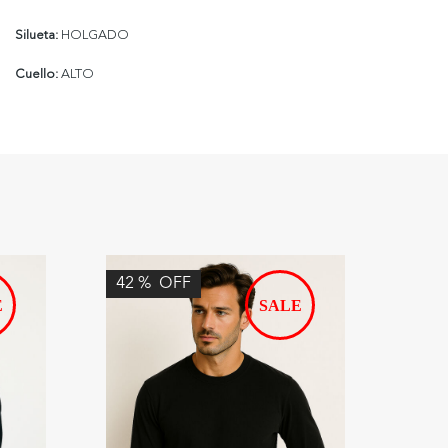
Silueta:
HOLGADO
Cuello:
ALTO
42
%
OFF
42