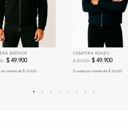
ERA BRENOR
CAMPERA RENZO
 reducido de
a
Precio reducido de
a
$ 49.900
$ 49.900
900
$ 89.900
 sin interés de $ 16.633
3 cuotas sin interés de $ 16.633