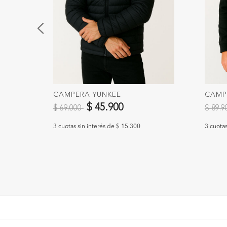
CAMPERA YUNKEE
CAMP
Precio reducido de
a
Precio
$ 45.900
$ 69.000
$ 89.
3 cuotas sin interés de $ 15.300
3 cuotas