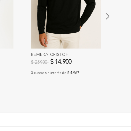
REMERA CRISTOF
REME
Precio reducido de
a
Preci
$ 14.900
$ 25.900
$ 25.
3 cuotas sin interés de $ 4.967
3 cuotas