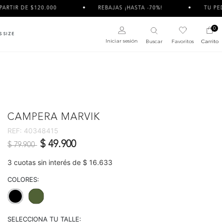
DE $120.000
REBAJAS ¡HASTA -70%!
TU PEDIDO PU
0
S SIZE
Iniciar sesión
Buscar
Favoritos
Carrito
CAMPERA MARVIK
REF:
40348415
Precio reducido de
a
$ 49.900
$ 79.900
3 cuotas sin interés de $ 16.633
COLORES:
selected
SELECCIONA TU TALLE: