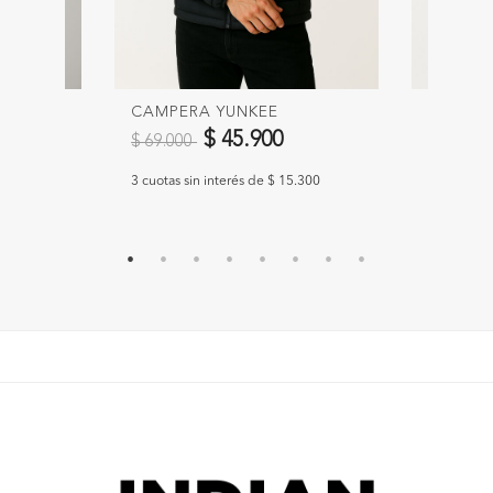
CAMPERA YUNKEE
CAMPE
Precio reducido de
a
Precio 
$ 45.900
$ 69.000
$ 89.90
633
3 cuotas sin interés de $ 15.300
3 cuotas s