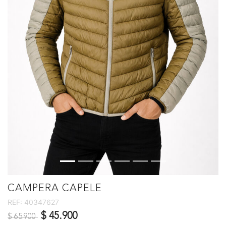
CAMPERA CAPELE
REF:
40347627
Precio reducido de
a
$ 45.900
$ 65.900