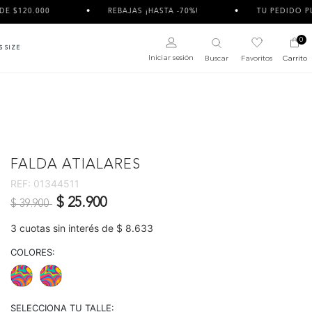
0
REBAJAS ¡HASTA -70%!
TU PEDIDO PUEDE LLEGA
0
S SIZE
Iniciar sesión
Buscar
Favoritos
Carrito
FALDA ATIALARES
REF:
01344511
Precio reducido de
a
$ 25.900
$ 39.900
3 cuotas sin interés de $ 8.633
COLORES:
SELECCIONA TU TALLE: