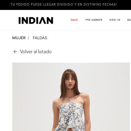
EDIDO PUEDE LLEGAR DIVIDIDO Y EN DISTINTAS FECHAS!
3 CU
SALE!
PRE SUMMER
NEW IN
MU
MUJER
FALDAS
Volver al listado