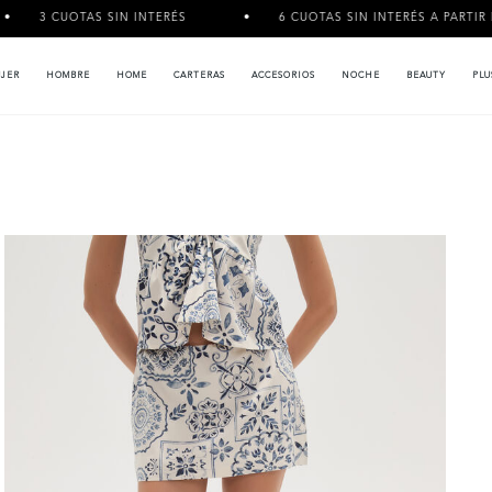
OTAS SIN INTERÉS
6 CUOTAS SIN INTERÉS A PARTIR DE $120.00
JER
HOMBRE
HOME
CARTERAS
ACCESORIOS
NOCHE
BEAUTY
PLU