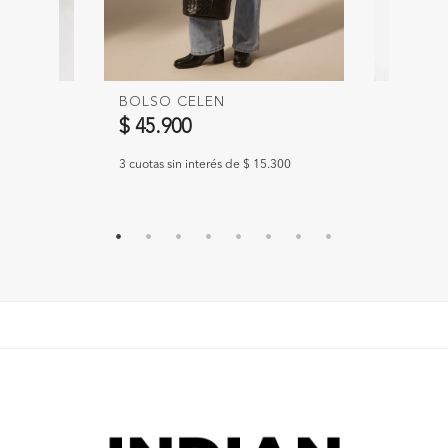
BOLSO CELEN
BOLSO 
$ 45.900
$ 49.9
.300
3 cuotas sin interés de $ 15.300
3 cuotas s