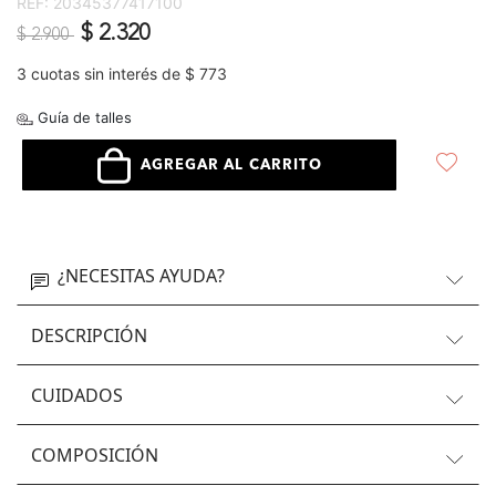
REF:
20345377417100
Precio reducido de
a
$ 2.320
$ 2.900
3 cuotas sin interés de $ 773
Guía de talles
AGREGAR AL CARRITO
¿NECESITAS AYUDA?
DESCRIPCIÓN
CUIDADOS
COMPOSICIÓN