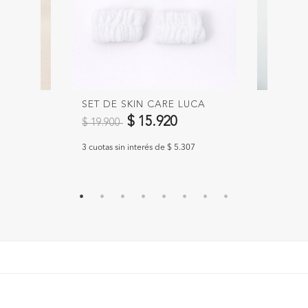
FAX
SET DE SKIN CARE LUCA
PACKS 
Precio reducido de
a
Precio 
$ 15.920
$ 19.900
$ 2.900
840
3 cuotas sin interés de $ 5.307
3 cuotas si