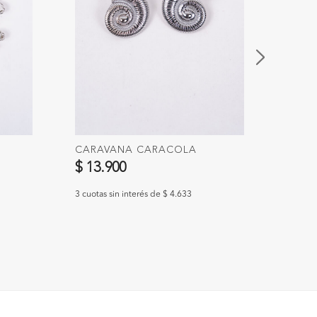
CARAVANA CARACOLA
CARA
$ 13.900
$ 4.
3 cuotas sin interés de $ 4.633
3 cuotas