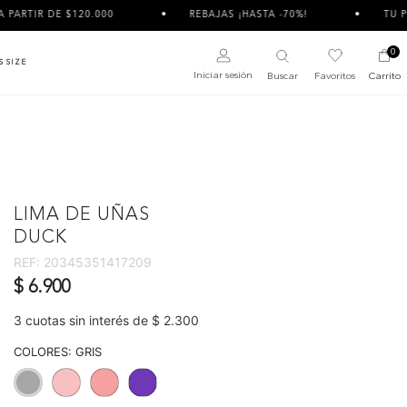
DE $120.000
REBAJAS ¡HASTA -70%!
TU PEDIDO P
0
S SIZE
Iniciar sesión
Buscar
Favoritos
Carrito
LIMA DE UÑAS
DUCK
REF:
20345351417209
$ 6.900
3 cuotas sin interés de $ 2.300
COLORES:
GRIS