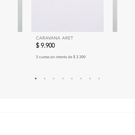
 LUNA
CARAVANA ARET
RASPAD
$ 9.900
$ 7.90
967
3 cuotas sin interés de $ 3.300
3 cuotas si