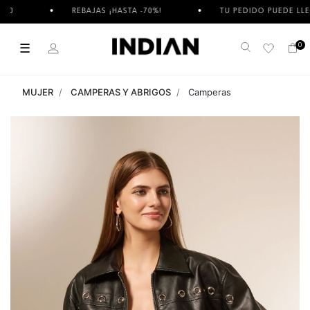
0
REBAJAS ¡HASTA -70%!
TU PEDIDO PUEDE LLEGAR
☰
0
Buscar
MUJER
CAMPERAS Y ABRIGOS
Camperas