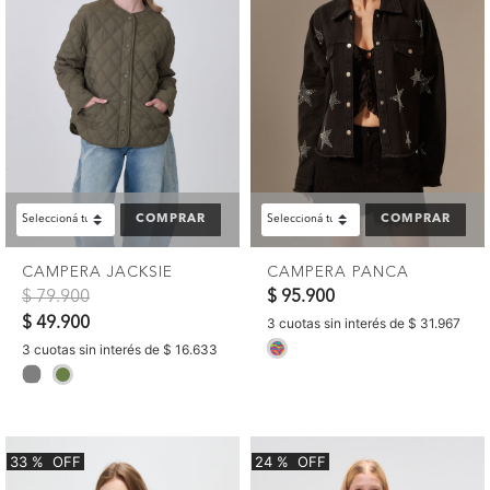
COMPRAR
COMPRAR
CAMPERA JACKSIE
CAMPERA PANCA
Precio reducido de
a
$ 79.900
$ 95.900
$ 49.900
3 cuotas sin interés de $ 31.967
selected
3 cuotas sin interés de $ 16.633
selected
33
%
OFF
24
%
OFF