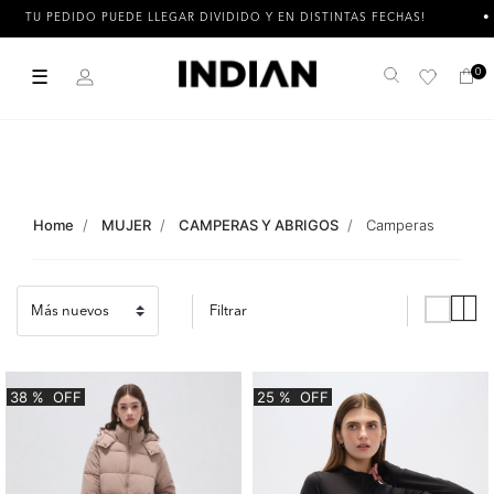
IDO PUEDE LLEGAR DIVIDIDO Y EN DISTINTAS FECHAS!
3 CUOT
☰
0
Buscar
Home
MUJER
CAMPERAS Y ABRIGOS
Camperas
Filtrar
38
%
OFF
25
%
OFF