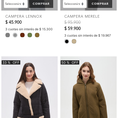
COMPRAR
COMPRAR
CAMPERA LENNOX
CAMPERA MERELE
Precio reducido de
a
$ 45.900
$ 95.900
$ 59.900
3 cuotas sin interés de $ 15.300
selected
3 cuotas sin interés de $ 19.967
selected
33
%
OFF
50
%
OFF