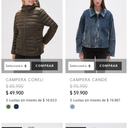
COMPRAR
COMPRAR
CAMPERA CORELI
CAMPERA CANDE
Precio reducido de
a
Precio reducido de
a
$ 85.900
$ 95.900
$ 49.900
$ 59.900
3 cuotas sin interés de $ 16.633
3 cuotas sin interés de $ 19.967
selected
selected