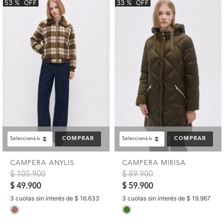
53
%
OFF
33
%
OFF
COMPRAR
COMPRAR
CAMPERA ANYLIS
CAMPERA MIRISA
Precio reducido de
a
Precio reducido de
a
$ 105.900
$ 89.900
$ 49.900
$ 59.900
3 cuotas sin interés de $ 16.633
3 cuotas sin interés de $ 19.967
selected
selected