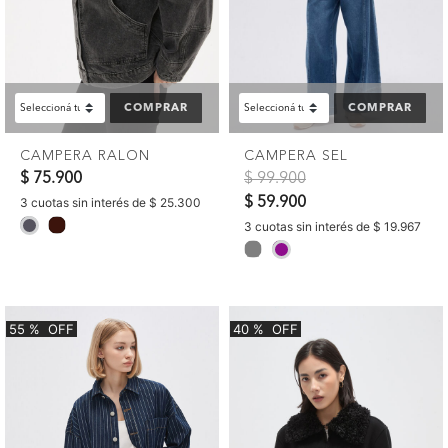
COMPRAR
COMPRAR
CAMPERA RALON
CAMPERA SEL
Precio reducido de
a
$ 75.900
$ 99.900
$ 59.900
3 cuotas sin interés de $ 25.300
selected
3 cuotas sin interés de $ 19.967
selected
55
%
OFF
40
%
OFF