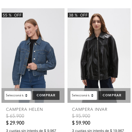
55
%
OFF
38
%
OFF
COMPRAR
COMPRAR
CAMPERA HELEN
CAMPERA INVAR
Precio reducido de
a
Precio reducido de
a
$ 65.900
$ 95.900
$ 29.900
$ 59.900
3 cuotas sin interés de $ 9.967
3 cuotas sin interés de $ 19.967