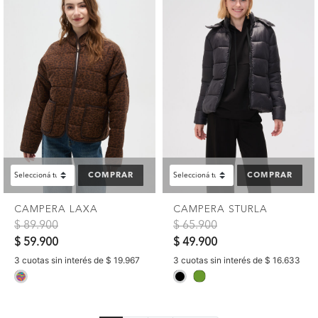
COMPRAR
COMPRAR
CAMPERA LAXA
CAMPERA STURLA
Precio reducido de
a
Precio reducido de
a
$ 89.900
$ 65.900
$ 59.900
$ 49.900
3 cuotas sin interés de $ 19.967
3 cuotas sin interés de $ 16.633
selected
selected