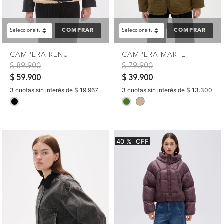
COMPRAR
COMPRAR
CAMPERA RENUT
CAMPERA MARTE
Precio reducido de
a
Precio reducido de
a
$ 89.900
$ 79.900
$ 59.900
$ 39.900
3 cuotas sin interés de $ 19.967
3 cuotas sin interés de $ 13.300
selected
selected
40
%
OFF