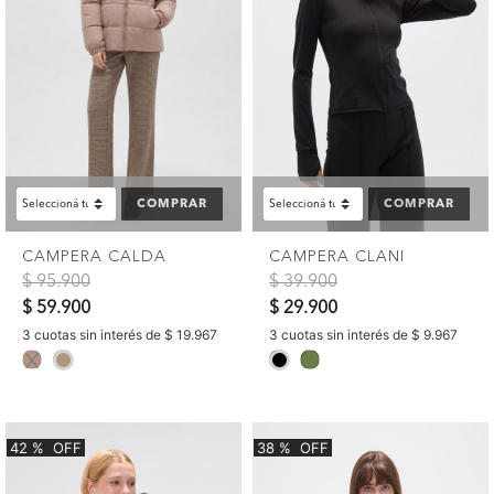
COMPRAR
COMPRAR
CAMPERA CALDA
CAMPERA CLANI
Precio reducido de
a
Precio reducido de
a
$ 95.900
$ 39.900
$ 59.900
$ 29.900
3 cuotas sin interés de $ 19.967
3 cuotas sin interés de $ 9.967
selected
selected
42
%
OFF
38
%
OFF