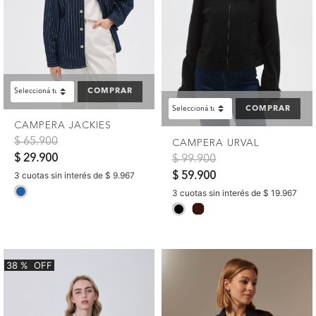
COMPRAR
COMPRAR
CAMPERA JACKIES
Precio reducido de
a
$ 65.900
CAMPERA URVAL
Precio reducido de
a
$ 29.900
$ 99.900
3 cuotas sin interés de $ 9.967
$ 59.900
selected
3 cuotas sin interés de $ 19.967
selected
38
%
OFF