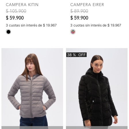
CAMPERA KITIN
CAMPERA EIRER
Precio reducido de
a
Precio reducido de
a
$ 105.900
$ 89.900
$ 59.900
$ 59.900
3 cuotas sin interés de $ 19.967
3 cuotas sin interés de $ 19.967
selected
selected
38
%
OFF