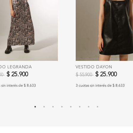
IDO LEGRANDA
VESTIDO DAYON
 reducido de
a
Precio reducido de
a
$ 25.900
$ 25.900
900
$ 55.900
 sin interés de $ 8.633
3 cuotas sin interés de $ 8.633