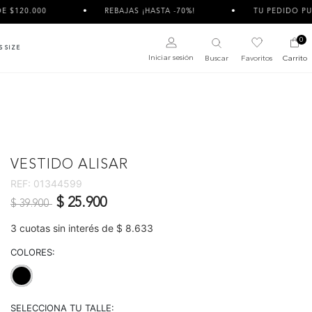
00
REBAJAS ¡HASTA -70%!
TU PEDIDO PUEDE LLEGA
0
S SIZE
Iniciar sesión
Buscar
Favoritos
Carrito
VESTIDO ALISAR
REF:
01344599
Precio reducido de
a
$ 25.900
$ 39.900
3 cuotas sin interés de $ 8.633
COLORES:
selected
SELECCIONA TU TALLE: