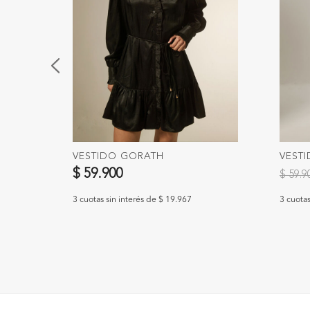
VESTIDO GORATH
VEST
Precio
$ 59.900
$ 59.
3 cuotas sin interés de $ 19.967
3 cuotas