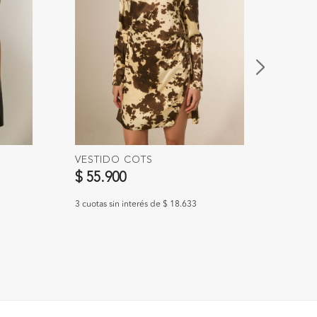
VESTIDO COTS
VEST
Preci
$ 55.900
$ 59.
3 cuotas sin interés de $ 18.633
3 cuotas