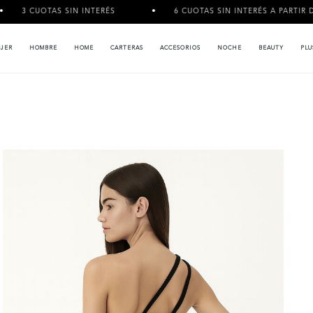
OTAS SIN INTERÉS
6 CUOTAS SIN INTERÉS A PARTIR DE $120.0
JER
HOMBRE
HOME
CARTERAS
ACCESORIOS
NOCHE
BEAUTY
PLU