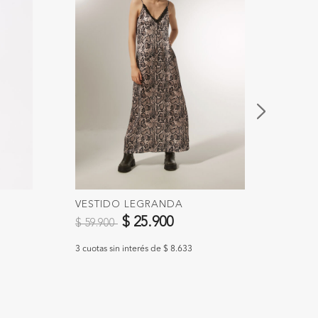
VESTIDO LEGRANDA
VEST
Precio reducido de
a
Preci
$ 25.900
$ 59.900
$ 55.
3 cuotas sin interés de $ 8.633
3 cuotas