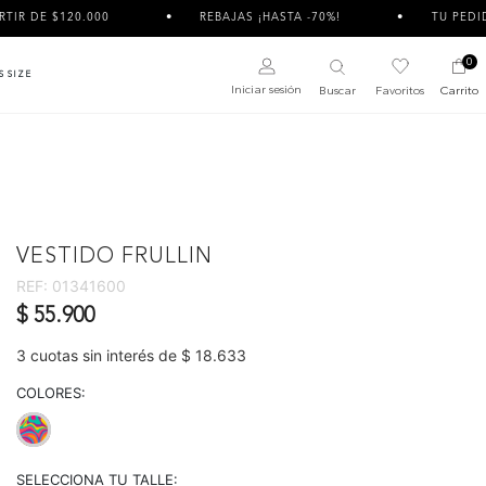
120.000
REBAJAS ¡HASTA -70%!
TU PEDIDO PUEDE 
0
S SIZE
Iniciar sesión
Buscar
Favoritos
Carrito
VESTIDO FRULLIN
REF:
01341600
$ 55.900
3 cuotas sin interés de $ 18.633
COLORES:
selected
SELECCIONA TU TALLE: