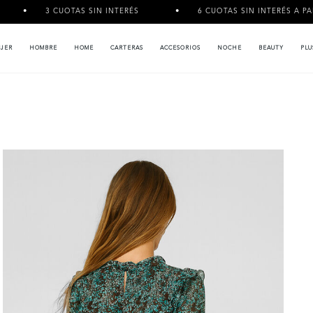
3 CUOTAS SIN INTERÉS
6 CUOTAS SIN INTERÉS A PARTIR DE $
JER
HOMBRE
HOME
CARTERAS
ACCESORIOS
NOCHE
BEAUTY
PLU