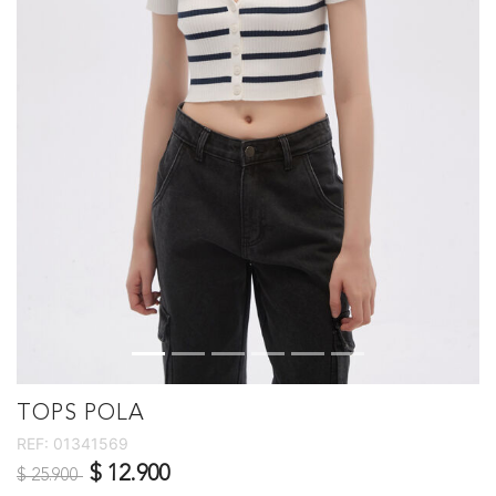
TOPS POLA
REF:
01341569
Precio reducido de
a
$ 12.900
$ 25.900