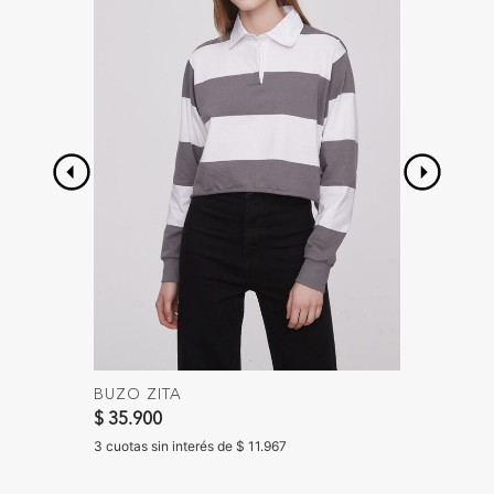
BUZO ZITA
SHORT 
Precio 
$ 35.900
$ 35.90
$ 15.90
3 cuotas sin interés de $ 11.967
3 cuotas 