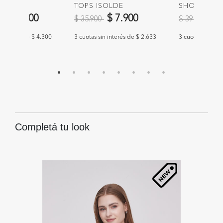
UNZA
TOPS ISOLDE
SHORT CAP
educido de
a
Precio reducido de
a
Precio redu
a
$ 12.900
$ 7.900
$ 
$ 35.900
$ 39.900
n interés de $ 4.300
3 cuotas sin interés de $ 2.633
3 cuotas sin int
Completá tu look
56
%
O