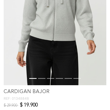
CARDIGAN BAJOR
REF:
01348848
Precio reducido de
a
$ 19.900
$ 29.900