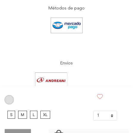
Métodos de pago
Envíos
selected
S
M
L
XL