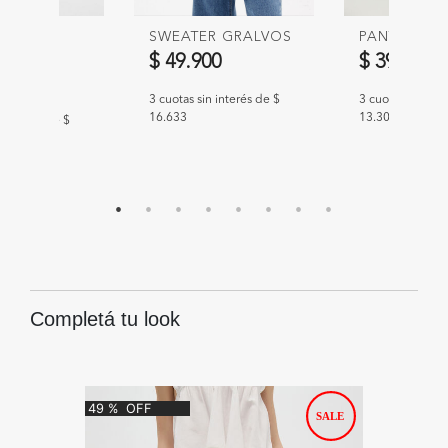
R GOBY
SWEATER GRALVOS
PANTALON 
$ 49.900
$ 39.900
00
3 cuotas sin interés de $
3 cuotas sin int
16.633
13.300
n interés de $
Completá tu look
49
%
OFF