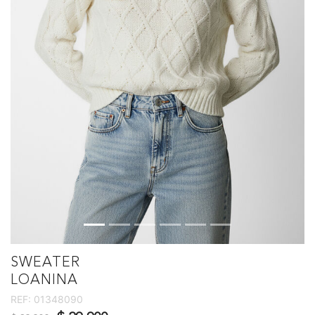
SWEATER
LOANINA
REF:
01348090