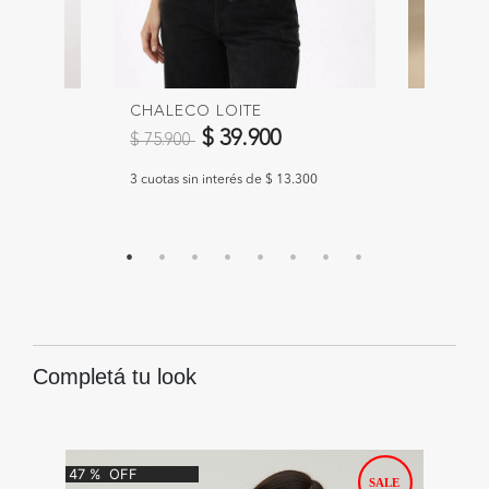
CHALECO LOITE
VESTID
Precio reducido de
a
$ 39.900
$ 65.9
$ 75.900
633
3 cuotas sin interés de $ 13.300
3 cuotas s
Completá tu look
47
%
OFF