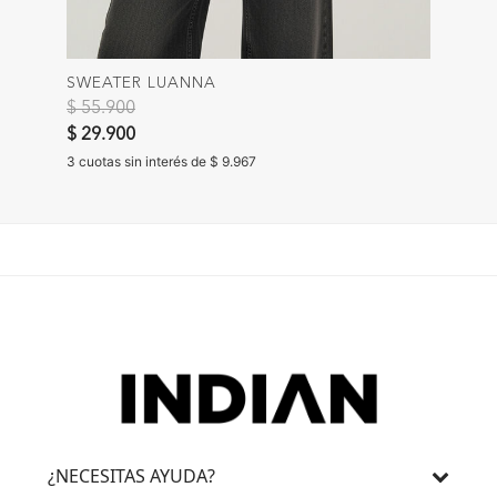
SWEATER LUANNA
Precio reducido de
a
$ 55.900
$ 29.900
3 cuotas sin interés de $ 9.967
¿NECESITAS AYUDA?