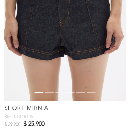
SHORT MIRNIA
REF:
01348148
Precio reducido de
a
$ 25.900
$ 39.900