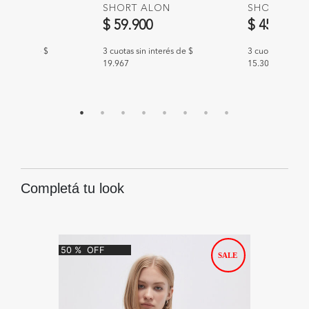
MOMET
SHORT ALON
SHORT THA
00
$ 59.900
$ 45.900
n interés de $
3 cuotas sin interés de $
3 cuotas sin int
19.967
15.300
Completá tu look
50
%
OFF