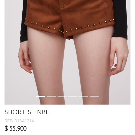
SHORT SEINBE
REF:
01341214
$ 55.900