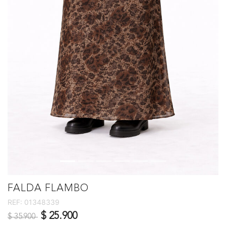
FALDA FLAMBO
REF:
01348339
Precio reducido de
a
$ 25.900
$ 35.900