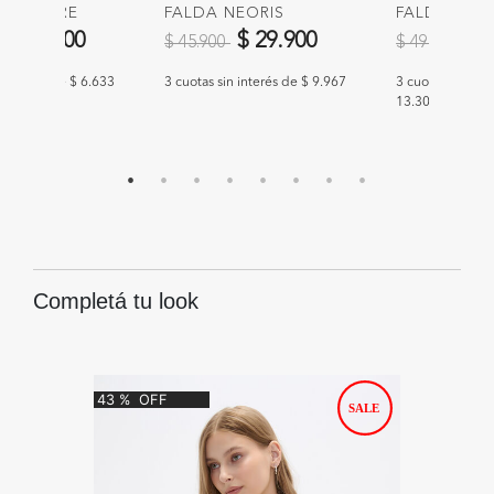
O SOMBRE
FALDA NEORIS
FALDA VALI
educido de
a
Precio reducido de
a
Precio redu
a
$ 19.900
$ 29.900
$ 
$ 45.900
$ 49.900
n interés de $ 6.633
3 cuotas sin interés de $ 9.967
3 cuotas sin int
13.300
Completá tu look
43
%
OFF
64
%
O