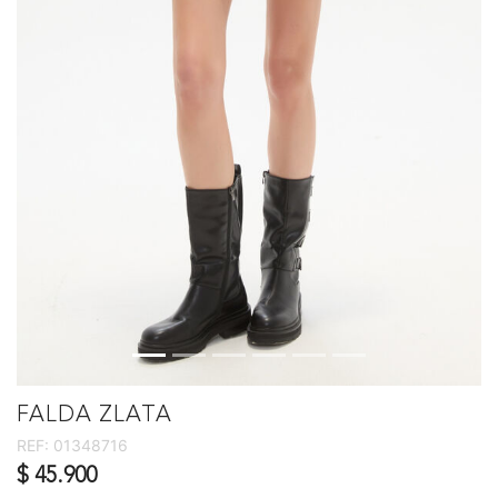
FALDA ZLATA
REF:
01348716
$ 45.900