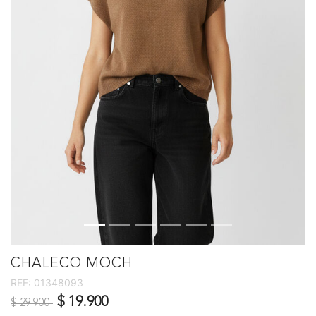
CHALECO MOCH
REF:
01348093
Precio reducido de
a
$ 19.900
$ 29.900