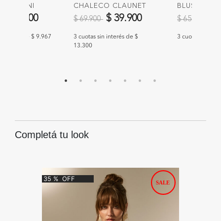
O OMANI
CHALECO CLAUNET
BLUSA TUN
educido de
a
Precio reducido de
a
Precio redu
a
$ 29.900
$ 39.900
$ 
$ 69.900
$ 65.900
n interés de $ 9.967
3 cuotas sin interés de $
3 cuotas sin int
13.300
Completá tu look
35
%
OFF
42
%
O