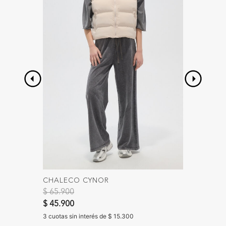
CHALECO CYNOR
PANTA
Precio reducido de
a
Precio 
$ 65.900
$ 59.90
$ 45.900
$ 35.90
3 cuotas sin interés de $ 15.300
3 cuotas s