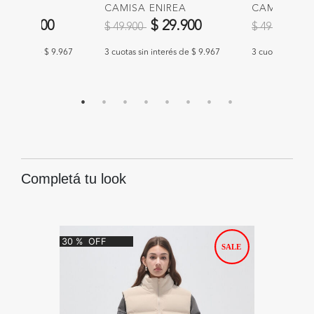
 ROCIA
CAMISA ENIREA
CAMISA LY
educido de
a
Precio reducido de
a
Precio redu
a
$ 29.900
$ 29.900
$ 
$ 49.900
$ 49.900
n interés de $ 9.967
3 cuotas sin interés de $ 9.967
3 cuotas sin int
Completá tu look
30
%
OFF
40
%
O