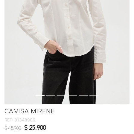
CAMISA MIRENE
REF:
01348906
Precio reducido de
a
$ 25.900
$ 45.900