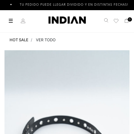
TU PEDIDO PUEDE LLEGAR DIVIDIDO Y EN DISTINTAS FECHAS!
☰
0
Buscar
HOT SALE
VER TODO