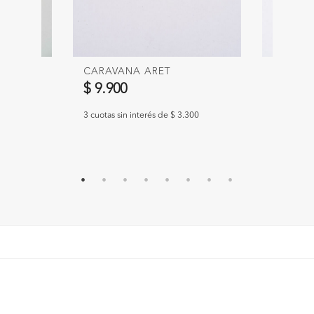
 6 PCS
CARAVANA ARET
CARAVA
$ 9.900
$ 9.90
967
3 cuotas sin interés de $ 3.300
3 cuotas si