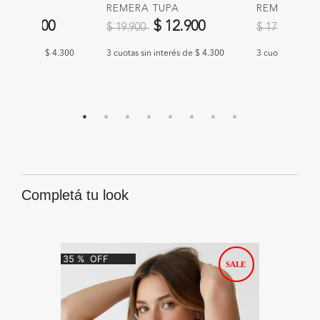
 SALEM
REMERA TUPA
REMERA RI
educido de
a
Precio reducido de
a
Precio redu
a
$ 12.900
$ 12.900
$ 
$ 19.900
$ 17.900
n interés de $ 4.300
3 cuotas sin interés de $ 4.300
3 cuotas sin int
Completá tu look
35
%
OFF