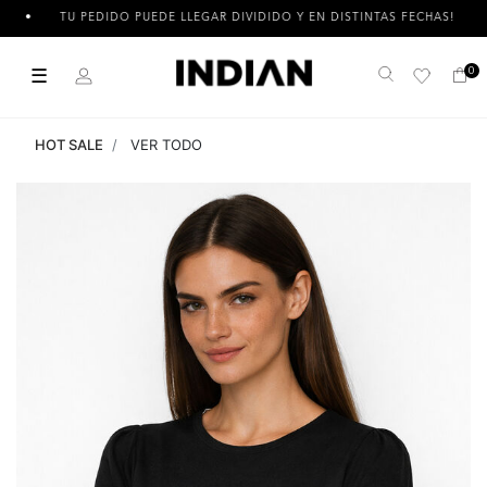
TU PEDIDO PUEDE LLEGAR DIVIDIDO Y EN DISTINTAS FECHAS!
☰
0
Buscar
HOT SALE
VER TODO