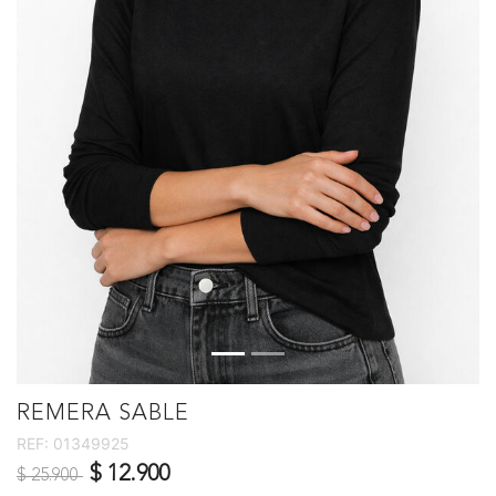
REMERA SABLE
REF:
01349925
Precio reducido de
a
$ 12.900
$ 25.900