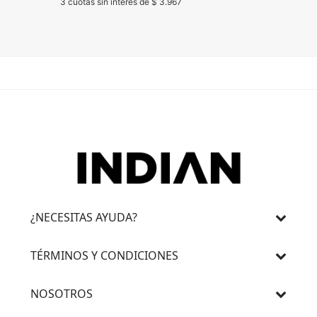
3 cuotas sin interés de $ 3.967
3 cuotas 
¿NECESITAS AYUDA?
TÉRMINOS Y CONDICIONES
NOSOTROS