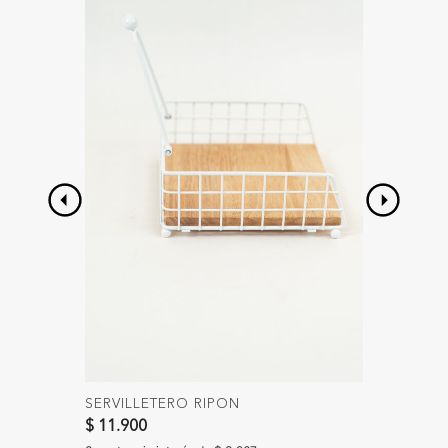
SERVILLETERO RIPON
MANTE
$ 11.900
$ 19.90