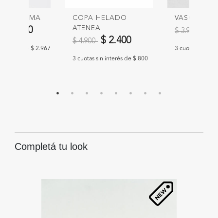
ETERO LIMA
COPA HELADO
VASO ATEN
educido de
a
ATENEA
Precio redu
a
$ 8.900
$ 2
$ 3.900
Precio reducido de
a
$ 2.400
$ 4.900
n interés de $ 2.967
3 cuotas sin int
3 cuotas sin interés de $ 800
Completá tu look