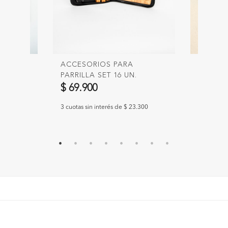
ACCESORIOS PARA
COPA H
PARRILLA SET 16 UN.
$ 5.90
$ 69.900
.633
3 cuotas si
3 cuotas sin interés de $ 23.300