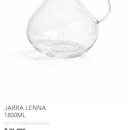
JARRA LENNA
1800ML
REF:
17339532000000