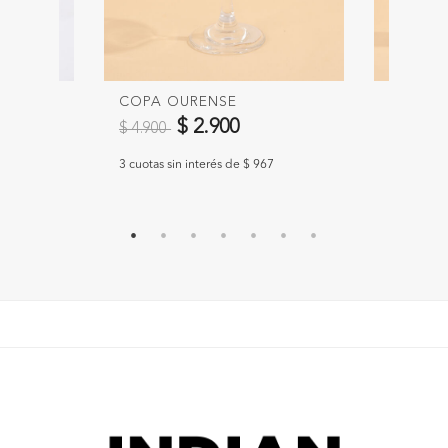
COPA OURENSE
COPA C
Precio reducido de
a
Precio 
$ 2.900
$ 4.900
$ 4.900
300
3 cuotas sin interés de $ 967
3 cuotas si