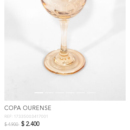
COPA OURENSE
REF:
17335003417001
Precio reducido de
a
$ 2.400
$ 4.900