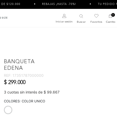
0
REBAJAS ¡HASTA -70%!
TU PEDIDO PUEDE LLEGA
0
S SIZE
Iniciar sesión
Buscar
Favoritos
Carrito
BANQUETA
EDENA
REF:
17351787000000
$ 299.000
3 cuotas sin interés de $ 99.667
COLORES:
COLOR UNICO