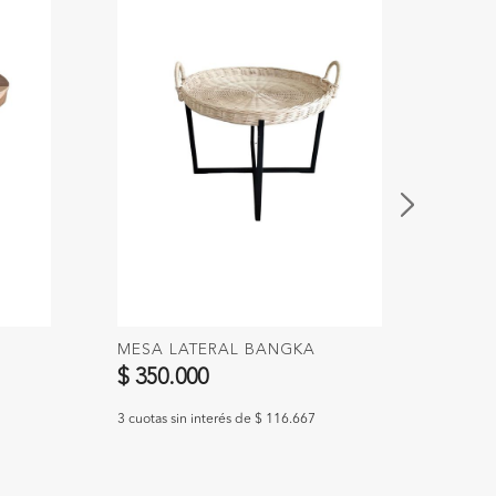
MESA LATERAL BANGKA
COLG
$ 350.000
$ 9.
3 cuotas sin interés de $ 116.667
3 cuotas