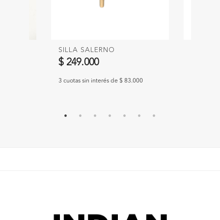
SILLA SALERNO
SILLA 
$ 249.000
$ 249.
.667
3 cuotas sin interés de $ 83.000
3 cuotas s