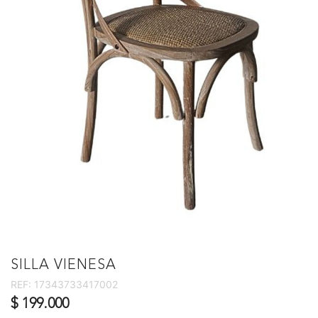
SILLA VIENESA
REF:
17343733417002
$ 199.000