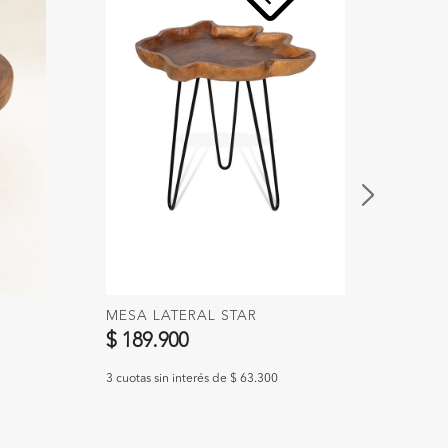
MESA LATERAL STAR
MESA
$ 189.900
$ 69
3 cuotas sin interés de $ 63.300
3 cuota