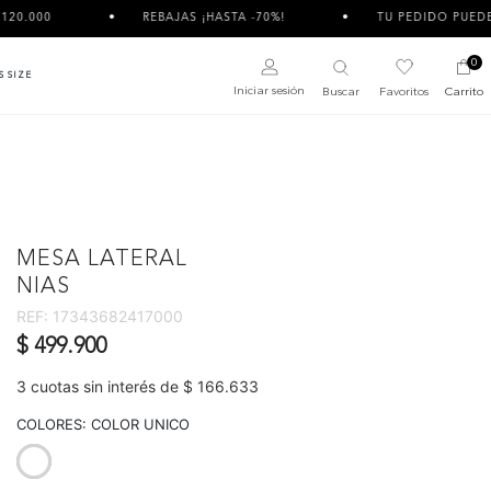
REBAJAS ¡HASTA -70%!
TU PEDIDO PUEDE LLEGAR DIVIDID
0
S SIZE
Iniciar sesión
Buscar
Favoritos
Carrito
MESA LATERAL
NIAS
REF:
17343682417000
$ 499.900
3 cuotas sin interés de $ 166.633
COLORES:
COLOR UNICO