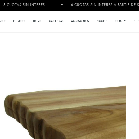
INTERÉS
6 CUOTAS SIN INTERÉS A PARTIR DE $120.000
JER
HOMBRE
HOME
CARTERAS
ACCESORIOS
NOCHE
BEAUTY
PLU