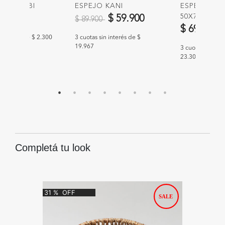
ARED RIBI
ESPEJO KANI
ESPEJO BO
Precio reducido de
a
50X70
0
$ 59.900
$ 89.900
$ 69.900
n interés de $ 2.300
3 cuotas sin interés de $
19.967
3 cuotas sin int
23.300
Completá tu look
31
%
OFF
50
%
O