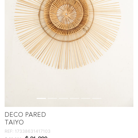
DECO PARED
TAIYO
REF:
17338631417103