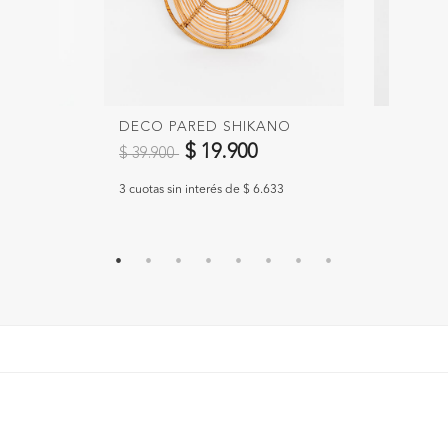
DECO PARED SHIKANO
DECO P
Precio reducido de
a
Precio 
0
$ 19.900
$ 39.900
$ 39.90
300
3 cuotas sin interés de $ 6.633
3 cuotas si