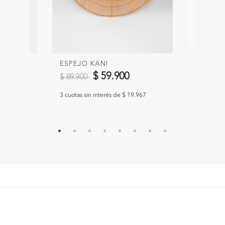
ESPEJO KANI
JARRÓN
Precio reducido de
a
Precio 
$ 59.900
$ 89.900
$ 89.00
66.633
3 cuotas sin interés de $ 19.967
3 cuotas s