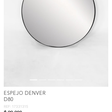
ESPEJO DENVER
D80
REF:
17331315