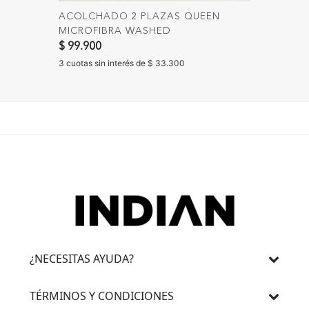
ACOLCHADO 2 PLAZAS QUEEN
SÁBANA
MICROFIBRA WASHED
HILOS 
$ 99.900
$ 80.90
3 cuotas sin interés de $ 33.300
3 cuotas 
¿NECESITAS AYUDA?
TÉRMINOS Y CONDICIONES