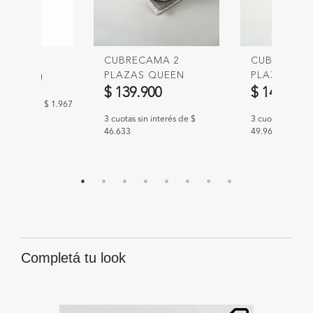
EMERA
CUBRECAMA 2
CUBRECAMA
educido de
PLAZAS QUEEN
PLAZAS KI
$ 5.900
MICROFIBRA
MICROFIBR
$ 139.900
$ 149.900
WASHED
WASHED
n interés de $ 1.967
3 cuotas sin interés de $
3 cuotas sin int
46.633
49.967
Completá tu look