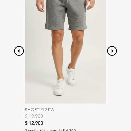
SHORT YIGITA
BUZO 
Precio reducido de
a
$ 19.900
$ 39.90
$ 12.900
3 cuotas 
3 cuotas sin interés de $ 4.300