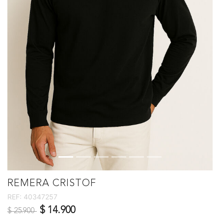
REMERA CRISTOF
REF:
40347257
Precio reducido de
a
$ 14.900
$ 25.900