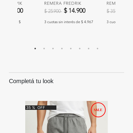
ON RENVIK
REMERA FREDRIK
REMERA SE
educido de
a
Precio reducido de
a
Precio redu
a
$ 39.900
$ 14.900
$ 
$ 25.900
$ 35.900
n interés de $
3 cuotas sin interés de $ 4.967
3 cuotas sin int
Completá tu look
35
%
OFF