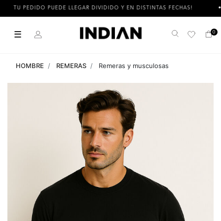
 PEDIDO PUEDE LLEGAR DIVIDIDO Y EN DISTINTAS FECHAS!
3 
☰
0
Buscar
HOMBRE
REMERAS
Remeras y musculosas