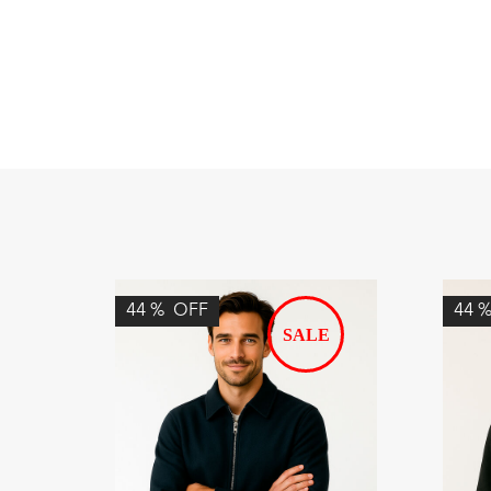
44
%
OFF
44