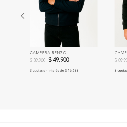
CAMPERA RENZO
CAMP
Precio reducido de
a
Precio
$ 49.900
$ 89.900
$ 89.
3 cuotas sin interés de $ 16.633
3 cuotas