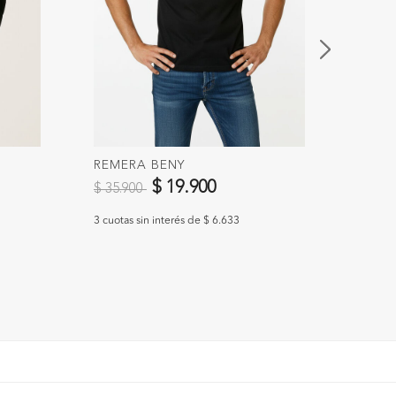
BABU
Preci
$ 39.
REMERA BENY
Precio reducido de
a
$ 19.900
$ 35.900
3 cuotas
3 cuotas sin interés de $ 6.633