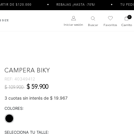
120.000
REBAJAS ¡HASTA -70%!
TU PEDIDO PUEDE
0
S SIZE
Iniciar sesión
Buscar
Favoritos
Carrito
CAMPERA BIKY
REF:
40349412
Precio reducido de
a
$ 59.900
$ 109.900
3 cuotas sin interés de $ 19.967
COLORES:
selected
SELECCIONA TU TALLE: