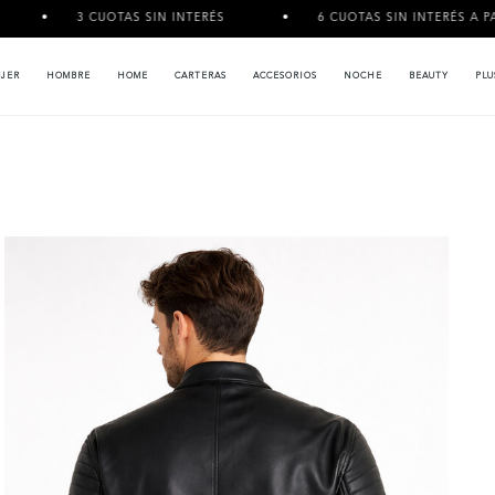
3 CUOTAS SIN INTERÉS
6 CUOTAS SIN INTERÉS A PARTIR DE $
JER
HOMBRE
HOME
CARTERAS
ACCESORIOS
NOCHE
BEAUTY
PLU