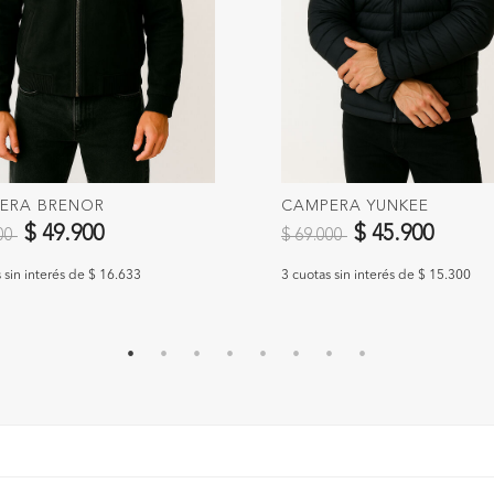
ERA BRENOR
CAMPERA YUNKEE
 reducido de
a
Precio reducido de
a
$ 49.900
$ 45.900
900
$ 69.000
 sin interés de $ 16.633
3 cuotas sin interés de $ 15.300