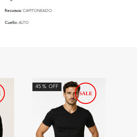
Recursos:
CAPITONEADO
Cuello:
ALTO
45
%
OFF
25