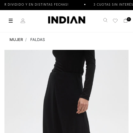
VIDIDO Y EN DISTINTAS FECHAS!
3 CUOTAS SIN INTERÉS
☰
0
Buscar
MUJER
FALDAS