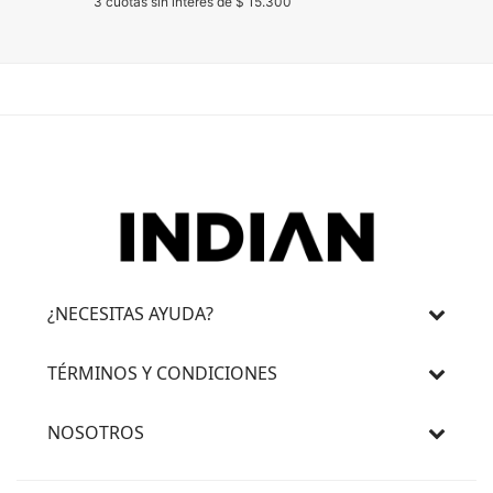
3 cuotas sin interés de $ 15.300
3 cuotas 
¿NECESITAS AYUDA?
TÉRMINOS Y CONDICIONES
NOSOTROS