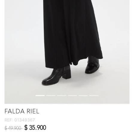
FALDA RIEL
REF:
01349367
Precio reducido de
a
$ 35.900
$ 49.900