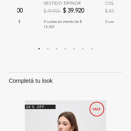
R KAFELI
VESTIDO ERYNOR
COLLAR RE
educido de
a
Precio reducido de
a
Precio redu
a
$ 45.900
$ 39.920
$ 7
$ 49.900
$ 8.900
n interés de $
3 cuotas sin interés de $
3 cuotas sin int
13.307
Completá tu look
34
%
OFF
20
%
O