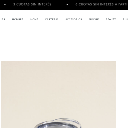
AS SIN INTERÉS
6 CUOTAS SIN INTERÉS A PARTIR DE $120.000
JER
HOMBRE
HOME
CARTERAS
ACCESORIOS
NOCHE
BEAUTY
PLU