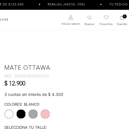
REBAJAS ¡HASTA -70%!
TU PEDIDO PUEDE LLEGAR 
0
S SIZE
Iniciar sesión
Buscar
Favoritos
Carrito
MATE OTTAWA
REF:
20346300000100
$ 12.900
3 cuotas sin interés de $ 4.300
COLORES:
BLANCO
selected
SELECCIONA TU TALLE: