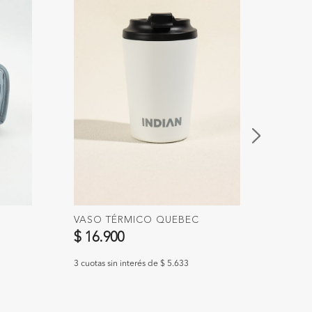
VASO TÉRMICO QUEBEC
RESA
$ 16.900
$ 5.
3 cuotas sin interés de $ 5.633
3 cuotas