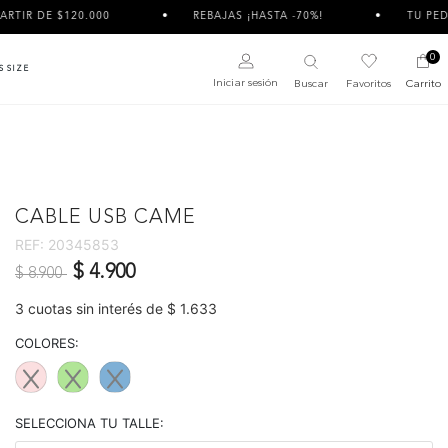
 DE $120.000
REBAJAS ¡HASTA -70%!
TU PEDIDO P
0
S SIZE
Iniciar sesión
Buscar
Favoritos
Carrito
CABLE USB CAME
REF:
20345853
Precio reducido de
a
$ 4.900
$ 8.900
3 cuotas sin interés de $ 1.633
COLORES:
SELECCIONA TU TALLE: