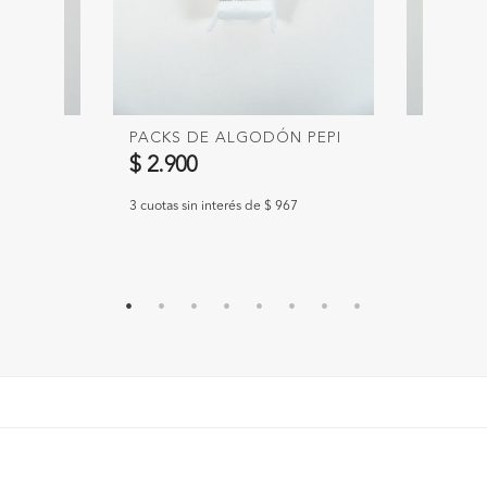
ECILIA
PACKS DE ALGODÓN PEPI
PACKS
CAMILA
$ 2.900
$ 2.90
967
3 cuotas sin interés de $ 967
3 cuotas si