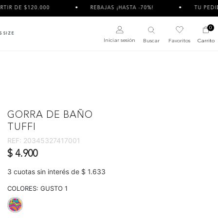
 $120.000
REBAJAS ¡HASTA -70%!
TU PEDIDO PUED
0
S SIZE
Iniciar sesión
Buscar
Favoritos
Carrito
GORRA DE BAÑO
TUFFI
REF:
20345327417001
$ 4.900
3 cuotas sin interés de $ 1.633
COLORES:
GUSTO 1