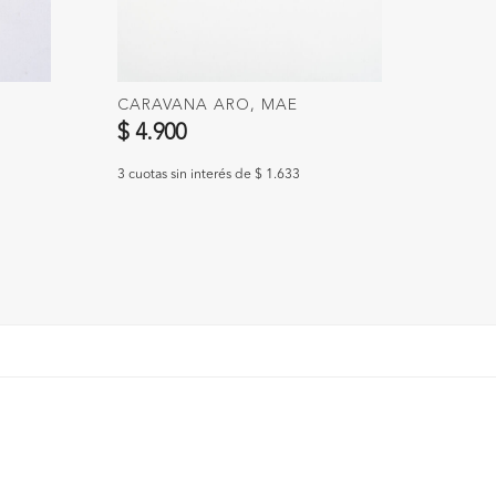
CARAVANA ARO, MAE
COLL
$ 4.900
$ 16
3 cuotas sin interés de $ 1.633
3 cuotas