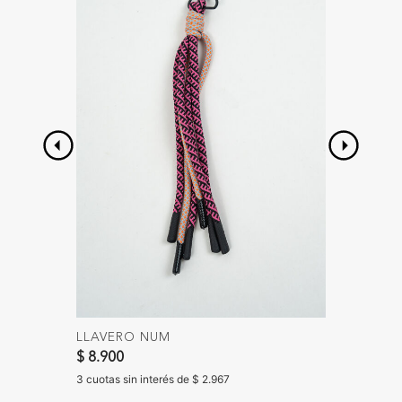
LLAVERO NUM
CAP CA
$ 8.900
$ 12.90
3 cuotas sin interés de $ 2.967
3 cuotas 