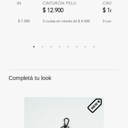
ÓN AUSTIN
CINTURÓN PELU
CINTURÓN 
00
$ 12.900
$ 16.900
n interés de $ 7.300
3 cuotas sin interés de $ 4.300
3 cuotas sin int
Completá tu look