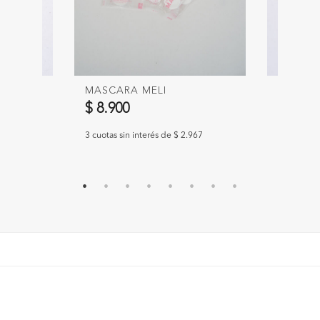
MASCARA MELI
CARAVA
$ 8.900
$ 12.9
633
3 cuotas sin interés de $ 2.967
3 cuotas si