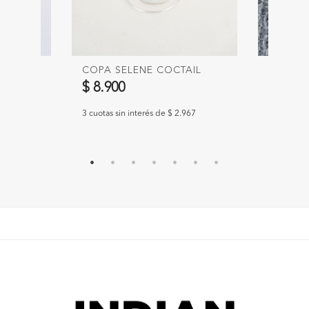
COPA SELENE COCTAIL
COLLAR
$ 8.900
$ 16.9
300
3 cuotas sin interés de $ 2.967
3 cuotas si