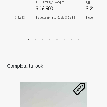
RA FENDI
BILLETERA VOLT
BILLETERA 
00
$ 16.900
$ 21.900
n interés de $ 5.633
3 cuotas sin interés de $ 5.633
3 cuotas sin int
Completá tu look