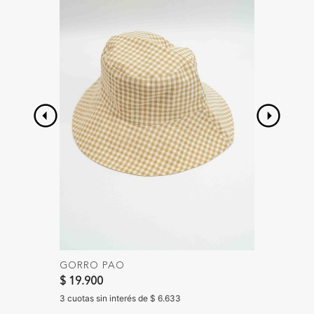
GORRO PAO
BOLSO
$ 19.900
$ 39.90
3 cuotas sin interés de $ 6.633
3 cuotas 