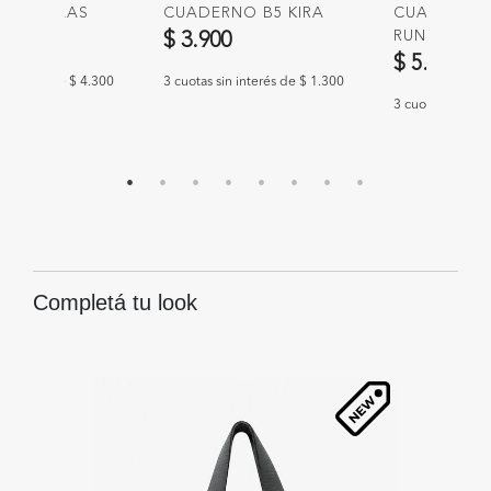
NA PERLAS
CUADERNO B5 KIRA
CUADERNO
RUNA
00
$ 3.900
$ 5.900
n interés de $ 4.300
3 cuotas sin interés de $ 1.300
3 cuotas sin int
Completá tu look