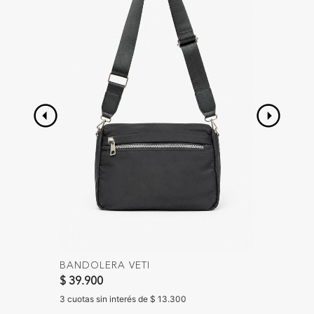
GORRO
BANDOLERA VETI
$ 19.90
$ 39.900
3 cuotas 
3 cuotas sin interés de $ 13.300