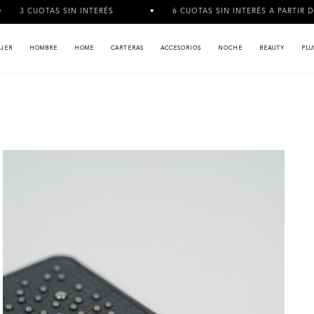
AS SIN INTERÉS
6 CUOTAS SIN INTERÉS A PARTIR DE $120.000
JER
HOMBRE
HOME
CARTERAS
ACCESORIOS
NOCHE
BEAUTY
PLU