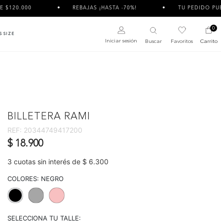
REBAJAS ¡HASTA -70%!
TU PEDIDO PUEDE LLEGAR 
0
S SIZE
Iniciar sesión
Buscar
Favoritos
Carrito
BILLETERA RAMI
REF:
20344749417200
$ 18.900
3 cuotas sin interés de $ 6.300
COLORES:
NEGRO
selected
SELECCIONA TU TALLE: