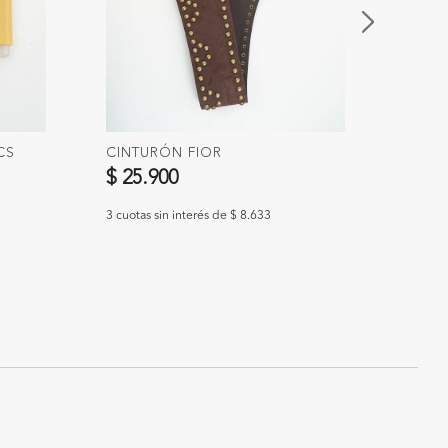
CS
CINTURÓN FIOR
PAÑU
$ 25.900
$ 12
3 cuotas sin interés de $ 8.633
3 cuotas