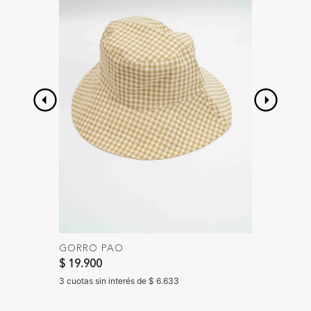
GORRO PAO
BOLSO
$ 19.900
$ 39.90
3 cuotas sin interés de $ 6.633
3 cuotas 