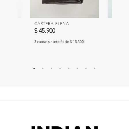
CARTERA ELENA
VASO T
TORON
$ 45.900
$ 21.9
633
3 cuotas sin interés de $ 15.300
3 cuotas si