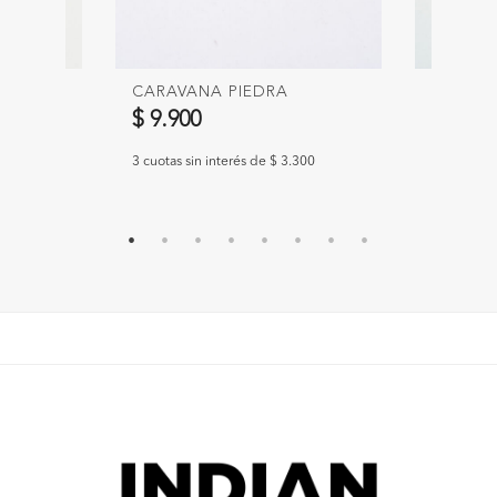
CARAVANA PIEDRA
CINTUR
$ 9.900
$ 29.9
300
3 cuotas sin interés de $ 3.300
3 cuotas si