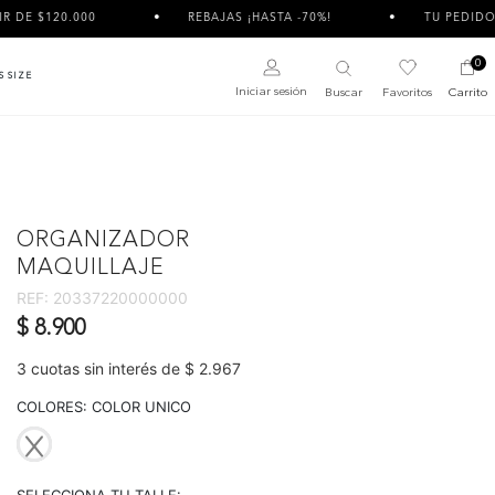
REBAJAS ¡HASTA -70%!
TU PEDIDO PUEDE LLEGAR 
0
S SIZE
Iniciar sesión
Buscar
Favoritos
Carrito
ORGANIZADOR
MAQUILLAJE
REF:
20337220000000
$ 8.900
3 cuotas sin interés de $ 2.967
COLORES:
COLOR UNICO
selected