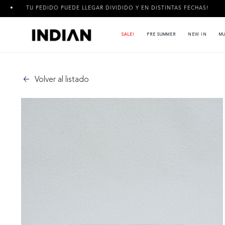
IDO PUEDE LLEGAR DIVIDIDO Y EN DISTINTAS FECHAS!
3 CUOT
SALE!
PRE SUMMER
NEW IN
MU
Volver al listado