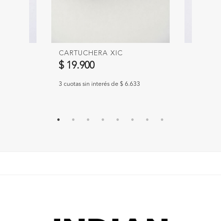
CARTUCHERA XIC
CARAVA
$ 19.900
$ 19.9
633
3 cuotas sin interés de $ 6.633
3 cuotas si